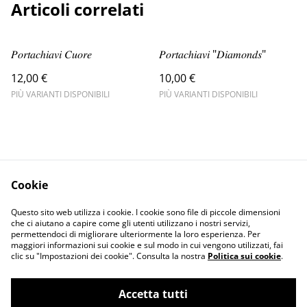
Articoli correlati
𝑃𝑜𝑟𝑡𝑎𝑐ℎ𝑖𝑎𝑣𝑖 𝐶𝑢𝑜𝑟𝑒
𝑃𝑜𝑟𝑡𝑎𝑐ℎ𝑖𝑎𝑣𝑖 "𝐷𝑖𝑎𝑚𝑜𝑛𝑑𝑠"
12,00 €
10,00 €
PIÙ VARIANTI DISPONIBILI
PIÙ VARIANTI DISPONIBILI
Cookie
Contact Us
Legal Terms
Questo sito web utilizza i cookie. I cookie sono file di piccole dimensioni
Privacy Policy
Cookie Policy
che ci aiutano a capire come gli utenti utilizzano i nostri servizi,
permettendoci di migliorare ulteriormente la loro esperienza. Per
maggiori informazioni sui cookie e sul modo in cui vengono utilizzati, fai
clic su "Impostazioni dei cookie". Consulta la nostra
Politica sui cookie
.
Accetta tutti