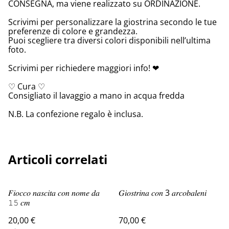
CONSEGNA, ma viene realizzato su ORDINAZIONE.
Scrivimi per personalizzare la giostrina secondo le tue
preferenze di colore e grandezza.
Puoi scegliere tra diversi colori disponibili nell’ultima
foto.
Scrivimi per richiedere maggiori info! ❤
♡ Cura ♡
Consigliato il lavaggio a mano in acqua fredda
N.B. La confezione regalo è inclusa.
Articoli correlati
𝐹𝑖𝑜𝑐𝑐𝑜 𝑛𝑎𝑠𝑐𝑖𝑡𝑎 𝑐𝑜𝑛 𝑛𝑜𝑚𝑒 𝑑𝑎
𝐺𝑖𝑜𝑠𝑡𝑟𝑖𝑛𝑎 𝑐𝑜𝑛 3 𝑎𝑟𝑐𝑜𝑏𝑎𝑙𝑒𝑛𝑖
𝟷𝟻 𝑐𝑚
20,00 €
70,00 €