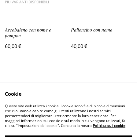
PIÙ VARIANTI DISPONIBILI
𝐴𝑟𝑐𝑜𝑏𝑎𝑙𝑒𝑛𝑜 𝑐𝑜𝑛 𝑛𝑜𝑚𝑒 𝑒
𝑃𝑎𝑙𝑙𝑜𝑛𝑐𝑖𝑛𝑜 𝑐𝑜𝑛 𝑛𝑜𝑚𝑒
𝑝𝑜𝑚𝑝𝑜𝑛
60,00 €
40,00 €
Cookie
Contact Us
Legal Terms
Questo sito web utilizza i cookie. I cookie sono file di piccole dimensioni
Privacy Policy
Cookie Policy
che ci aiutano a capire come gli utenti utilizzano i nostri servizi,
permettendoci di migliorare ulteriormente la loro esperienza. Per
maggiori informazioni sui cookie e sul modo in cui vengono utilizzati, fai
clic su "Impostazioni dei cookie". Consulta la nostra
Politica sui cookie
.