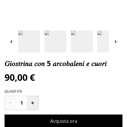
𝐺𝑖𝑜𝑠𝑡𝑟𝑖𝑛𝑎 𝑐𝑜𝑛 5 𝑎𝑟𝑐𝑜𝑏𝑎𝑙𝑒𝑛𝑖 𝑒 𝑐𝑢𝑜𝑟𝑖
90,00 €
QUANTITÀ
Acquista ora