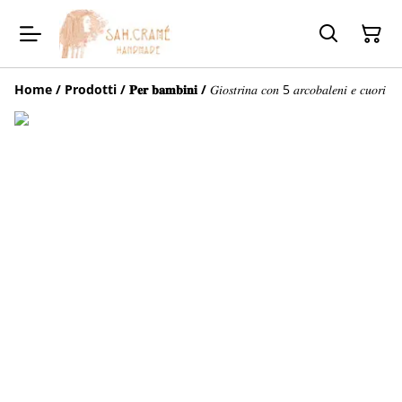
Home
/
Prodotti
/
𝐏𝐞𝐫 𝐛𝐚𝐦𝐛𝐢𝐧𝐢
/
𝐺𝑖𝑜𝑠𝑡𝑟𝑖𝑛𝑎 𝑐𝑜𝑛 5 𝑎𝑟𝑐𝑜𝑏𝑎𝑙𝑒𝑛𝑖 𝑒 𝑐𝑢𝑜𝑟𝑖