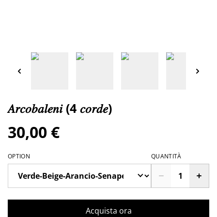
𝐴𝑟𝑐𝑜𝑏𝑎𝑙𝑒𝑛𝑖 (4 𝑐𝑜𝑟𝑑𝑒)
30,00 €
OPTION
QUANTITÀ
Acquista ora