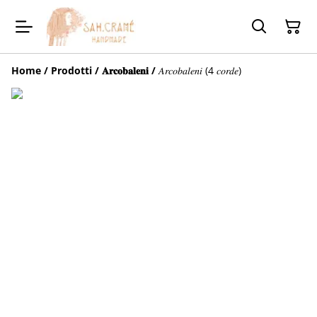
Home
/
Prodotti
/
𝐀𝐫𝐜𝐨𝐛𝐚𝐥𝐞𝐧𝐢
/
𝐴𝑟𝑐𝑜𝑏𝑎𝑙𝑒𝑛𝑖 (4 𝑐𝑜𝑟𝑑𝑒)