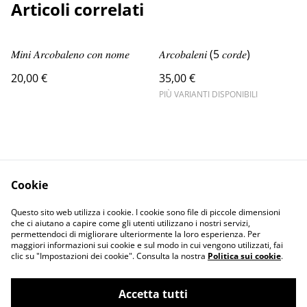
Articoli correlati
𝑀𝑖𝑛𝑖 𝐴𝑟𝑐𝑜𝑏𝑎𝑙𝑒𝑛𝑜 𝑐𝑜𝑛 𝑛𝑜𝑚𝑒
𝐴𝑟𝑐𝑜𝑏𝑎𝑙𝑒𝑛𝑖 (5 𝑐𝑜𝑟𝑑𝑒)
20,00 €
35,00 €
PIÙ VARIANTI DISPONIBILI
Cookie
Contact Us
Legal Terms
Questo sito web utilizza i cookie. I cookie sono file di piccole dimensioni
Privacy Policy
Cookie Policy
che ci aiutano a capire come gli utenti utilizzano i nostri servizi,
permettendoci di migliorare ulteriormente la loro esperienza. Per
maggiori informazioni sui cookie e sul modo in cui vengono utilizzati, fai
clic su "Impostazioni dei cookie". Consulta la nostra
Politica sui cookie
.
Accetta tutti