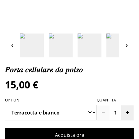
𝑃𝑜𝑟𝑡𝑎 𝑐𝑒𝑙𝑙𝑢𝑙𝑎𝑟𝑒 𝑑𝑎 𝑝𝑜𝑙𝑠𝑜
15,00 €
OPTION
QUANTITÀ
Acquista ora