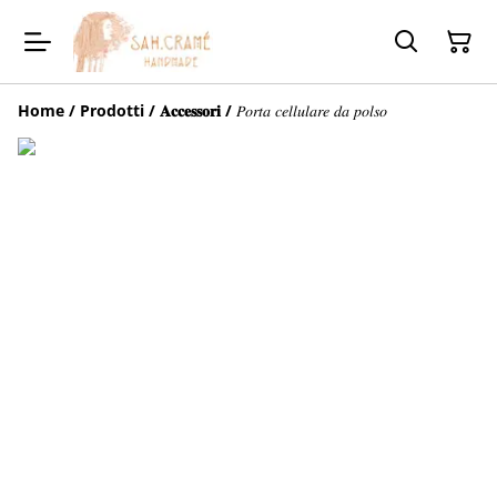
Home
/
Prodotti
/
𝐀𝐜𝐜𝐞𝐬𝐬𝐨𝐫𝐢
/
𝑃𝑜𝑟𝑡𝑎 𝑐𝑒𝑙𝑙𝑢𝑙𝑎𝑟𝑒 𝑑𝑎 𝑝𝑜𝑙𝑠𝑜