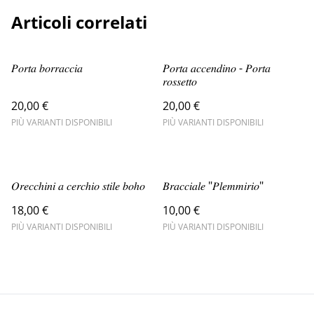
Articoli correlati
𝑃𝑜𝑟𝑡𝑎 𝑏𝑜𝑟𝑟𝑎𝑐𝑐𝑖𝑎
𝑃𝑜𝑟𝑡𝑎 𝑎𝑐𝑐𝑒𝑛𝑑𝑖𝑛𝑜 - 𝑃𝑜𝑟𝑡𝑎
𝑟𝑜𝑠𝑠𝑒𝑡𝑡𝑜
20,00 €
20,00 €
PIÙ VARIANTI DISPONIBILI
PIÙ VARIANTI DISPONIBILI
𝑂𝑟𝑒𝑐𝑐ℎ𝑖𝑛𝑖 𝑎 𝑐𝑒𝑟𝑐ℎ𝑖𝑜 𝑠𝑡𝑖𝑙𝑒 𝑏𝑜ℎ𝑜
𝐵𝑟𝑎𝑐𝑐𝑖𝑎𝑙𝑒 "𝑃𝑙𝑒𝑚𝑚𝑖𝑟𝑖𝑜"
18,00 €
10,00 €
PIÙ VARIANTI DISPONIBILI
PIÙ VARIANTI DISPONIBILI