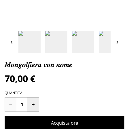
𝑀𝑜𝑛𝑔𝑜𝑙𝑓𝑖𝑒𝑟𝑎 𝑐𝑜𝑛 𝑛𝑜𝑚𝑒
70,00 €
QUANTITÀ
Acquista ora