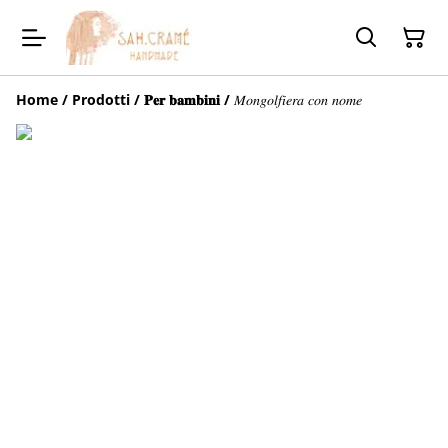
Home
/
Prodotti
/
𝐏𝐞𝐫 𝐛𝐚𝐦𝐛𝐢𝐧𝐢
/
𝑀𝑜𝑛𝑔𝑜𝑙𝑓𝑖𝑒𝑟𝑎 𝑐𝑜𝑛 𝑛𝑜𝑚𝑒