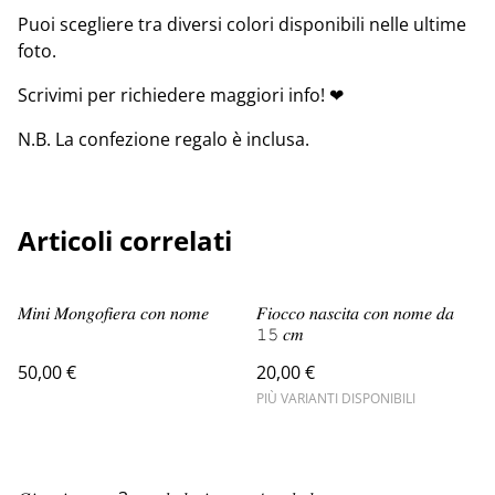
Puoi scegliere tra diversi colori disponibili nelle ultime
foto.
Scrivimi per richiedere maggiori info! ❤
N.B. La confezione regalo è inclusa.
Articoli correlati
𝑀𝑖𝑛𝑖 𝑀𝑜𝑛𝑔𝑜𝑓𝑖𝑒𝑟𝑎 𝑐𝑜𝑛 𝑛𝑜𝑚𝑒
𝐹𝑖𝑜𝑐𝑐𝑜 𝑛𝑎𝑠𝑐𝑖𝑡𝑎 𝑐𝑜𝑛 𝑛𝑜𝑚𝑒 𝑑𝑎
𝟷𝟻 𝑐𝑚
50,00 €
20,00 €
PIÙ VARIANTI DISPONIBILI