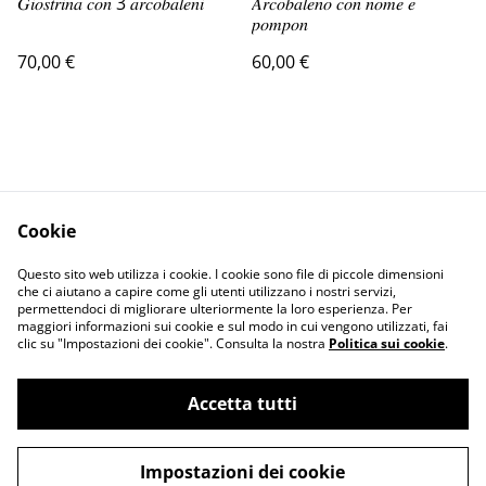
𝐺𝑖𝑜𝑠𝑡𝑟𝑖𝑛𝑎 𝑐𝑜𝑛 3 𝑎𝑟𝑐𝑜𝑏𝑎𝑙𝑒𝑛𝑖
𝐴𝑟𝑐𝑜𝑏𝑎𝑙𝑒𝑛𝑜 𝑐𝑜𝑛 𝑛𝑜𝑚𝑒 𝑒
𝑝𝑜𝑚𝑝𝑜𝑛
70,00 €
60,00 €
Cookie
Contact Us
Legal Terms
Questo sito web utilizza i cookie. I cookie sono file di piccole dimensioni
Privacy Policy
Cookie Policy
che ci aiutano a capire come gli utenti utilizzano i nostri servizi,
permettendoci di migliorare ulteriormente la loro esperienza. Per
maggiori informazioni sui cookie e sul modo in cui vengono utilizzati, fai
clic su "Impostazioni dei cookie". Consulta la nostra
Politica sui cookie
.
Accetta tutti
©
2026
sah.crame
Impostazioni dei cookie
powered by