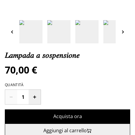
𝐿𝑎𝑚𝑝𝑎𝑑𝑎 𝑎 𝑠𝑜𝑠𝑝𝑒𝑛𝑠𝑖𝑜𝑛𝑒
70,00 €
QUANTITÀ
Acquista ora
Aggiungi al carrello