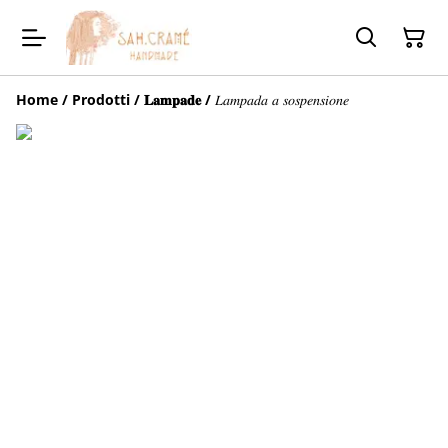
Home
/
Prodotti
/
𝐋𝐚𝐦𝐩𝐚𝐝𝐞
/
𝐿𝑎𝑚𝑝𝑎𝑑𝑎 𝑎 𝑠𝑜𝑠𝑝𝑒𝑛𝑠𝑖𝑜𝑛𝑒