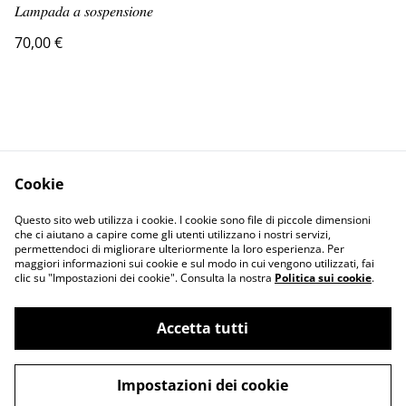
𝐿𝑎𝑚𝑝𝑎𝑑𝑎 𝑎 𝑠𝑜𝑠𝑝𝑒𝑛𝑠𝑖𝑜𝑛𝑒
70,00 €
Cookie
Contact Us
Legal Terms
Questo sito web utilizza i cookie. I cookie sono file di piccole dimensioni
Privacy Policy
Cookie Policy
che ci aiutano a capire come gli utenti utilizzano i nostri servizi,
permettendoci di migliorare ulteriormente la loro esperienza. Per
maggiori informazioni sui cookie e sul modo in cui vengono utilizzati, fai
clic su "Impostazioni dei cookie". Consulta la nostra
Politica sui cookie
.
Accetta tutti
©
2026
sah.crame
Impostazioni dei cookie
powered by